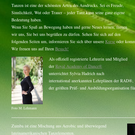
Tanzen ist eine der schönsten Arten des Ausdrucks. Sei es Freude,
Sinnlichkeit, Wut oder Trauer – jeder Tanz kann seine ganz eigene
Bedeutung haben.
Wenn Sie Spaß an Bewegung haben und gerne Neues lernen, freuen
wir uns, Sie bei uns begrüßen zu dürfen. Sehen Sie sich auf den
folgenden Seiten um, informieren Sie sich über unsere
Kurse
oder komme
Wir freuen uns auf Ihren
Besuch!
Als offiziell registrierte Lehrerin und Mitglied
der
Royal Academy of Dance®
unterrichtet Sylvia Hadrich nach
international anerkannten Lehrplänen der RAD®,
der größten Prüf- und Ausbildungsorganisation für
Foto M. Lehmann
Zumba ist eine Mischung aus Aerobic und überwiegend
lateinamerikanischen Tanzelementen.