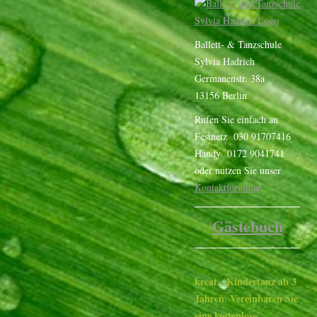
Ballett- & Tanzschule
Sylvia Hadrich
Germanenstr. 38a
13156 Berlin
Rufen Sie einfach an
Festnetz 030 91707416
Handy 0172 9041741
oder nutzen Sie unser
Kontaktformular
.
Gästebuch
kreat. Kindertanz ab 3
Jahren. Vereinbaren Sie
eine kostenlose