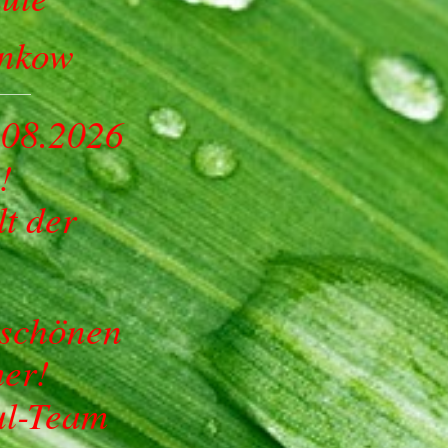
ankow
_____
.08.2026
!
lt der
 schönen
r!
schul-Team