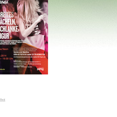
ttschule und Tanzschule Pankow
tgeschritten, unabhängig vom
ebot
Tanzkurse für jeden
e kennen lernen möchten, sind
 Sie die Musik genießen und