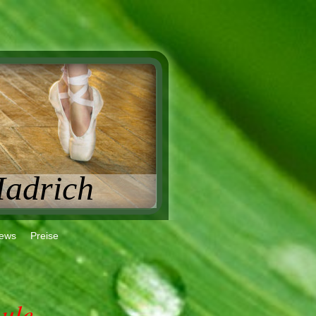
Hadrich
ews
Preise
hule