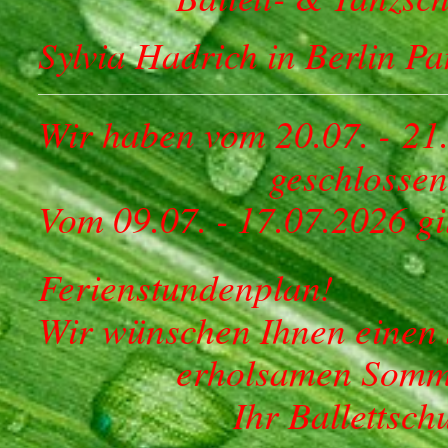
Sylvia Hadrich in Berlin P
__________________________________________________________
Wir haben vom 20.07. -
21
geschlossen
Vom 09.07. - 17.07.2026 gi
Ferienstundenplan!
Wir wünschen Ihnen einen
erholsamen Somme
Ihr Ballett