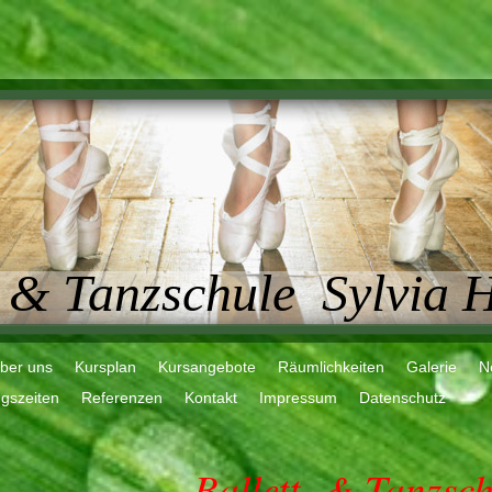
- & Tanzschule Sylvia 
ber uns
Kursplan
Kursangebote
Räumlichkeiten
Galerie
N
gszeiten
Referenzen
Kontakt
Impressum
Datenschutz
Ballett- & Tanzsc