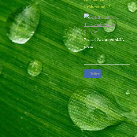
Probestunde!!!
Wir sind Partner von ALBA-
Berlin
Teilen