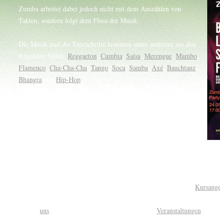
Zumba arbeitet dabei jedoch nicht mit dem Auszählen von
Takten, sondern folgt dem Fluss der Musik.
Die Musik und die Tanzschritte kommen unter anderem aus den
folgenden Stilen:
Reggaeton
,
Cumbia
,
Salsa
,
Merengue
,
Mambo
,
Flamenco
,
Cha-Cha-Cha
,
Tango
,
Soca
,
Samba
,
Axé
,
Bauchtanz
,
Bhangra
und
Hip-Hop
.
Quelle: Wikipedia
Balle
Egal ob Anfänger oder For
Ballettschule und Tanzschule Berlin Pankow
Alter bietet unser
Kursang
Geschmack. Wenn Sie ungezwungen tanzen möchten und dabei neue Leut
Sie bei
uns
an der richtigen Adresse. Bei unseren
Veranstaltungen
können