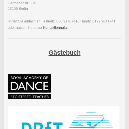
Germanenstr. 38a
13156 Berlin
Rufen Sie einfach an Festnetz 030 91707416 Handy 0172 9041741
oder nutzen Sie unser
Kontaktformular
.
Gästebuch