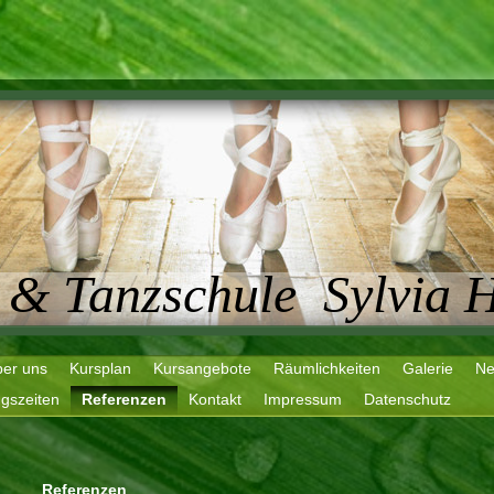
- & Tanzschule Sylvia 
er uns
Kursplan
Kursangebote
Räumlichkeiten
Galerie
N
gszeiten
Referenzen
Kontakt
Impressum
Datenschutz
Referenzen