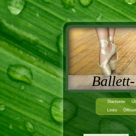
Ballett
Startseite
Üb
Links
Öffnun