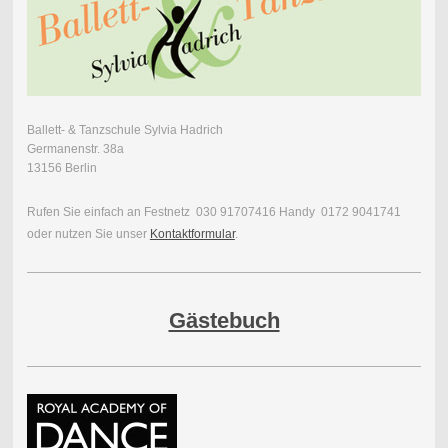
Ballett- & Tanzschule Sylvia Hadrich
Germanenstr. 38a
13156 Berlin
Rufen Sie einfach an Festnetz 030 91707416 Handy 0172 9041741
oder nutzen Sie unser
Kontaktformular
.
Gästebuch