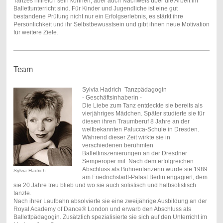
Tanzes hilfreich sein können, aber auch Nachweis über die Arbeit im
Ballettunterricht sind. Für Kinder und Jugendliche ist eine gut
bestandene Prüfung nicht nur ein Erfolgserlebnis, es stärkt ihre
Persönlichkeit und ihr Selbstbewusstsein und gibt ihnen neue Motivation
für weitere Ziele.
Team
Sylvia Hadrich Tanzpädagogin
- Geschäftsinhaberin -
Die Liebe zum Tanz entdeckte sie bereits als
vierjähriges Mädchen. Später studierte sie für
diesen ihren Traumberuf 8 Jahre an der
weltbekannten Palucca-Schule in Dresden.
Während dieser Zeit wirkte sie in
verschiedenen berühmten
Ballettinszenierungen an der Dresdner
Semperoper mit. Nach dem erfolgreichen
Abschluss als Bühnentänzerin wurde sie 1989
Sylvia Hadrich
am Friedrichstadt-Palast Berlin engagiert, dem
sie 20 Jahre treu blieb und wo sie auch solistisch und halbsolistisch
tanzte.
Nach ihrer Laufbahn absolvierte sie eine zweijährige Ausbildung an der
Royal Academy of Dance® London
und erwarb den Abschluss als
Ballettpädagogin.
Zusätzlich spezialisierte sie sich
auf den Unterricht im