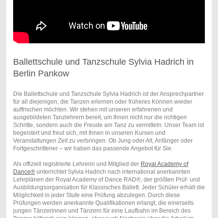
Ballettschule und Tanzschule Sylvia Hadrich in
Berlin Pankow
Die Ballettschule und Tanzschule Sylvia Hadrich ist der Ansprechpartner
für all diejenigen, die Tanzen erlernen oder früheres Können wieder
auffrischen möchten. Wir stehen mit unseren erfahrenen und
ausgebildeten Tanzlehrern bereit, um Ihnen nicht nur die richtigen
Schritte, sondern auch die Freude am Tanz zu vermitteln. Unser Team ist
begeistert und freut sich, mit Ihnen in unseren Kursen und
Veranstaltungen Zeit zu verbringen. Ob Jung oder Alt, Anfänger oder
Fortgeschrittener – wir haben das passende Angebot für Sie.
Als offiziell registrierte Lehrerin und Mitglied der
Royal Academy of
Dance®
unterrichtet Sylvia Hadrich nach international anerkannten
Lehrplänen der Royal Academy of Dance RAD®, der größten Prüf- und
Ausbildungsorganisation für Klassisches Ballett. Jeder Schüler erhält die
Möglichkeit in jeder Stufe eine Prüfung abzulegen. Durch diese
Prüfungen werden anerkannte Qualifikationen erlangt, die einerseits
jungen Tänzerinnen und Tänzern für eine Laufbahn im Bereich des